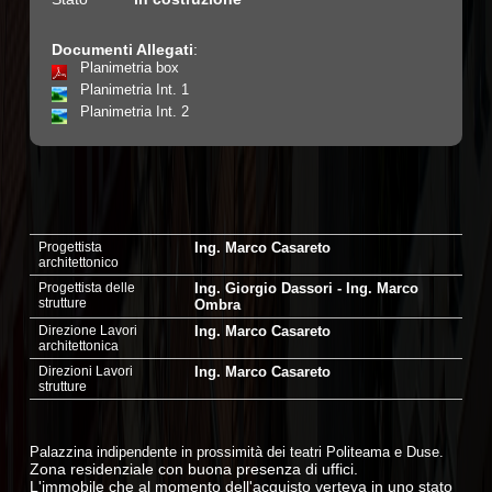
Documenti Allegati
:
Planimetria box
Planimetria Int. 1
Planimetria Int. 2
Progettista
Ing. Marco Casareto
architettonico
Progettista delle
Ing. Giorgio Dassori - Ing. Marco
strutture
Ombra
Direzione Lavori
Ing. Marco Casareto
architettonica
Direzioni Lavori
Ing. Marco Casareto
strutture
Palazzina indipendente in prossimità dei teatri Politeama e Duse.
Zona residenziale con buona presenza di uffici.
L'immobile che al momento dell'acquisto verteva in uno stato