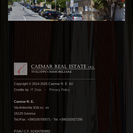
Copyright © 2014-2026 Caemar R. E. Srl
Credits by
IT Zeta
-
Privacy Policy
Caemar R. E.
Via Antiochia 3/1b sc. sx
16129 Genova
Tel./Fax. +390105700571 - Tel. +390102927295
P.IVA / C.F. 01434790992